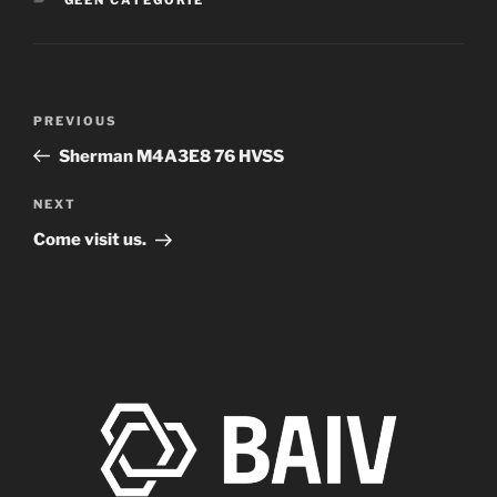
Post
Previous
PREVIOUS
navigation
Post
Sherman M4A3E8 76 HVSS
Next
NEXT
Post
Come visit us.