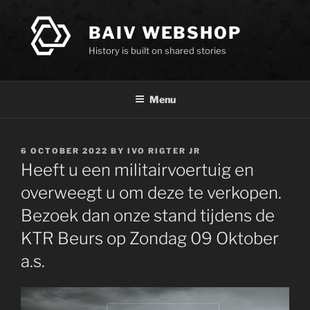
Skip
to
BAIV WEBSHOP
content
History is built on shared stories
Menu
POSTED
6 OCTOBER 2022
BY
IVO RIGTER JR
ON
Heeft u een militairvoertuig en
overweegt u om deze te verkopen.
Bezoek dan onze stand tijdens de
KTR Beurs op Zondag 09 Oktober
a.s.